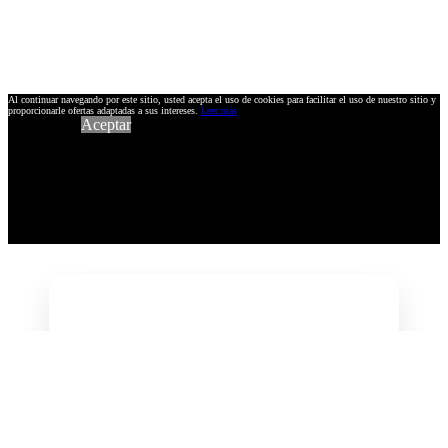
Al continuar navegando por este sitio, usted acepta el uso de cookies para facilitar el uso de nuestro sitio y
proporcionarle ofertas adaptadas a sus intereses.
Leer más
Aceptar
Introduzca su
dirección de email
Usando su dirección de email