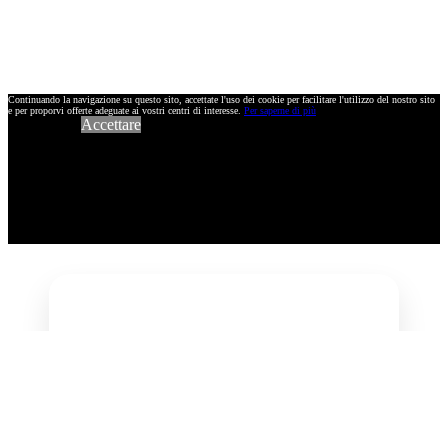
Continuando la navigazione su questo sito, accettate l'uso dei cookie per facilitare l'utilizzo del nostro sito
e per proporvi offerte adeguate ai vostri centri di interesse.
Per saperne di più
Accettare
Inserisci il tuo
indirizzo e-mail
Utilizzando il tuo indirizzo e-mail