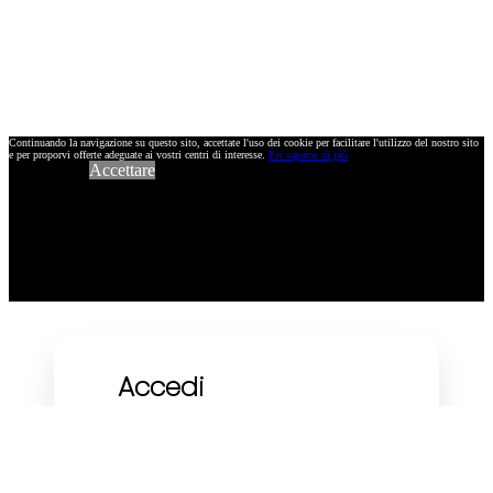
Continuando la navigazione su questo sito, accettate l'uso dei cookie per facilitare l'utilizzo del nostro sito
e per proporvi offerte adeguate ai vostri centri di interesse.
Per saperne di più
Accettare
Accedi
Utilizzando il tuo indirizzo e-mail :