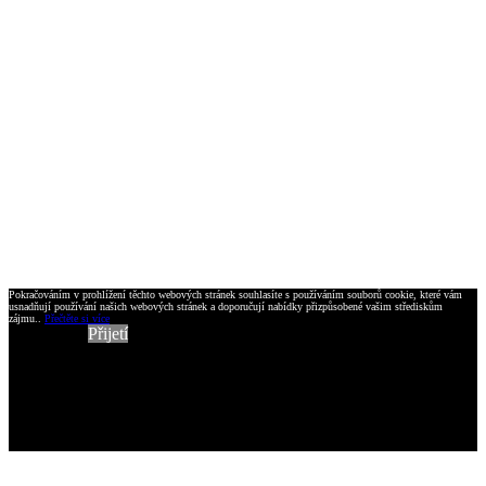
Pokračováním v prohlížení těchto webových stránek souhlasíte s používáním souborů cookie, které vám
usnadňují používání našich webových stránek a doporučují nabídky přizpůsobené vašim střediskům
zájmu..
Přečtěte si více
Přijetí