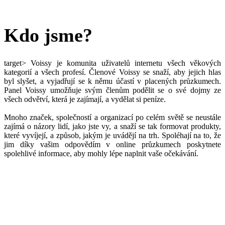
Kdo jsme?
target>
Voissy je komunita uživatelů internetu všech věkových
kategorií a všech profesí. Členové Voissy se snaží, aby jejich hlas
byl slyšet, a vyjadřují se k němu účastí v placených průzkumech.
Panel Voissy umožňuje svým členům podělit se o své dojmy ze
všech odvětví, která je zajímají, a vydělat si peníze.
Mnoho značek, společností a organizací po celém světě se neustále
zajímá o názory lidí, jako jste vy, a snaží se tak formovat produkty,
které vyvíjejí, a způsob, jakým je uvádějí na trh. Spoléhají na to, že
jim díky vašim odpovědím v online průzkumech poskytnete
spolehlivé informace, aby mohly lépe naplnit vaše očekávání.
Naším cílem je zachytit hlas, priority a postřehy členů naší
komunity, aby bylo znát, že se světoví lídři podílejí na procesu
definování nové rozvojové agendy pro svět.