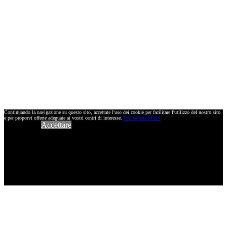
Continuando la navigazione su questo sito, accettate l'uso dei cookie per facilitare l'utilizzo del nostro sito
e per proporvi offerte adeguate ai vostri centri di interesse.
Per saperne di più
Accettare