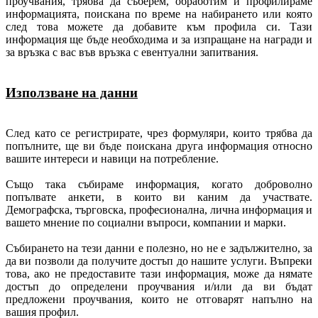
проучвания, трябва да съберем, обработим и профилираме
информацията, поискана по време на набирането или която
след това можете да добавите към профила си. Тази
информация ще бъде необходима и за изпращане на награди и
за връзка с вас във връзка с евентуални запитвания.
Използване на данни
След като се регистрирате, чрез формуляри, които трябва да
попълните, ще ви бъде поискана друга информация относно
вашите интереси и навици на потребление.
Също така събираме информация, когато доброволно
попълвате анкети, в които ви каним да участвате.
Демографска, търговска, професионална, лична информация и
вашето мнение по социални въпроси, компании и марки.
Събирането на тези данни е полезно, но не е задължително, за
да ви позволи да получите достъп до нашите услуги. Въпреки
това, ако не предоставите тази информация, може да нямате
достъп до определени проучвания и/или да ви бъдат
предложени проучвания, които не отговарят напълно на
вашия профил.