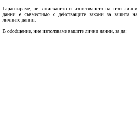
Гарантираме, че записването и използването на тези лични
данни е съвместимо с действащите закони за защита на
личните данни.
В обобщение, ние използваме вашите лични данни, за да:
Проследяване на всички потребители
Изпращане на покани за участие в нашите платени
проучвания
Изпращане на проучвания, които отговарят на вашия
профил
Изготвяне и анализ на статистически данни след
проучване
Отговаряне на вашите заявки чрез нашата техническа
поддръжка
Да ви информираме за новини и подобрения в нашия
Сайт и нашите услуги.
Създаване на анонимни статистически профили на
членовете на сайта въз основа на информация,
предоставена от потребителите.
Всички отговори, събрани във вътрешните проучвания на