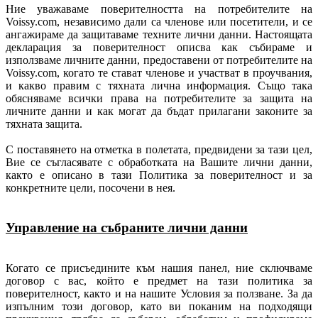
Ние уважаваме поверителността на потребителите на
Voissy.com, независимо дали са членове или посетители, и се
ангажираме да защитаваме техните лични данни. Настоящата
декларация за поверителност описва как събираме и
използваме личните данни, предоставени от потребителите на
Voissy.com, когато те стават членове и участват в проучвания,
и какво правим с тяхната лична информация. Също така
обясняваме всички права на потребителите за защита на
личните данни и как могат да бъдат прилагани законите за
тяхната защита.
С поставянето на отметка в полетата, предвидени за тази цел,
Вие се съгласявате с обработката на Вашите лични данни,
както е описано в тази Политика за поверителност и за
конкретните цели, посочени в нея.
Управление на събраните лични данни
Когато се присъедините към нашия панел, ние сключваме
договор с вас, който е предмет на тази политика за
поверителност, както и на нашите Условия за ползване. За да
изпълним този договор, като ви поканим на подходящи