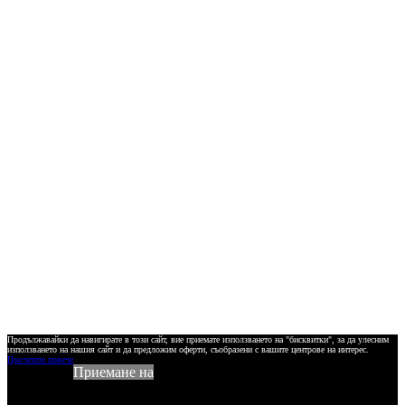
Продължавайки да навигирате в този сайт, вие приемате използването на "бисквитки", за да улесним
използването на нашия сайт и да предложим оферти, съобразени с вашите центрове на интерес.
Прочетете повече
Приемане на