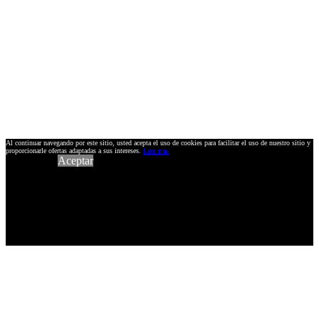
Al continuar navegando por este sitio, usted acepta el uso de cookies para facilitar el uso de nuestro sitio y
proporcionarle ofertas adaptadas a sus intereses.
Leer más
Aceptar