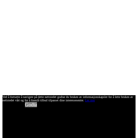
Ved å fortsette å navigere på dette nettstedet godtar du bruken av informasjonskapsler for å lette bruken av
nettstedet vårt og for å foreslå tilbud tilpasset dine interessesentre.
Les mer
Godta