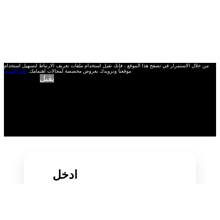
من خلال الاستمرار في تصفح هذا الموقع ، فإنك تقبل استخدام ملفات تعريف الارتباط لتسهيل استخدام
موقعنا وتزويدك بعروض مخصصة لمجالات اهتمامك.
اقرأ المزيد
يقبل
ادخل
باستخدام عنوان بريدك الإلكتروني :