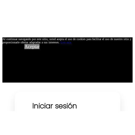
Al continuar navegando por este sitio, usted acepta el uso de cookies para facilitar el uso de nuestro sitio y
proporcionarle ofertas adaptadas a sus intereses.
Leer más
Aceptar
Iniciar sesión
Usando su dirección de email :