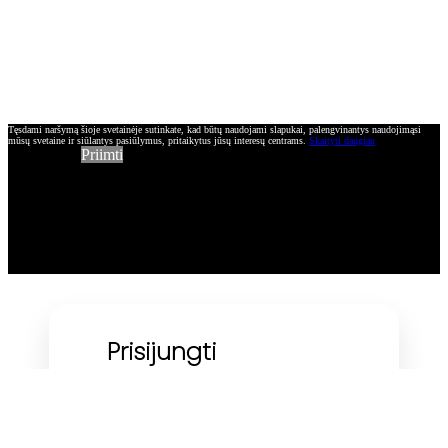
Tęsdami naršymą šioje svetainėje sutinkate, kad būtų naudojami slapukai, palengvinantys naudojimąsi
mūsų svetaine ir siūlantys pasiūlymus, pritaikytus jūsų interesų centrams.
Skaityti daugiau
Priimti
Prisijungti
El. pašto adreso naudojimas :