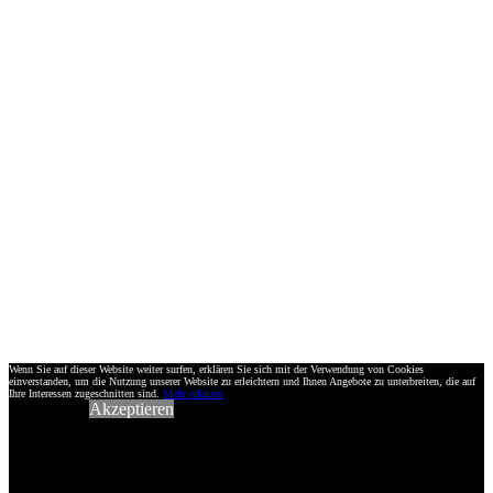
Wenn Sie auf dieser Website weiter surfen, erklären Sie sich mit der Verwendung von Cookies
einverstanden, um die Nutzung unserer Website zu erleichtern und Ihnen Angebote zu unterbreiten, die auf
Ihre Interessen zugeschnitten sind.
Mehr erfahren
Akzeptieren