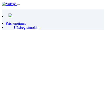
Prisijungimas
Užsiregistruokite