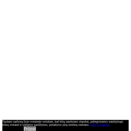
Tęsdami naršymą šioje svetainėje sutinkate, kad būtų naudojami slapukai, palengvinantys naudojimąsi
mūsų svetaine ir siūlantys pasiūlymus, pritaikytus jūsų interesų centrams.
Skaityti daugiau
Priimti