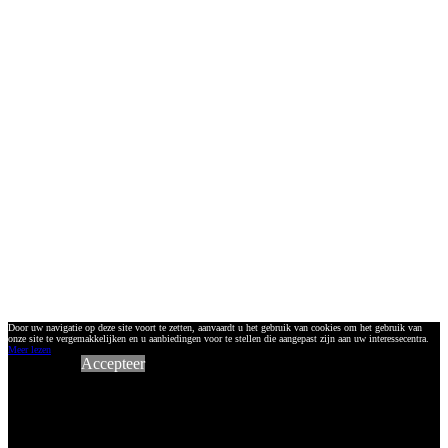
Door uw navigatie op deze site voort te zetten, aanvaardt u het gebruik van cookies om het gebruik van
onze site te vergemakkelijken en u aanbiedingen voor te stellen die aangepast zijn aan uw interessecentra.
Meer lezen
Accepteer