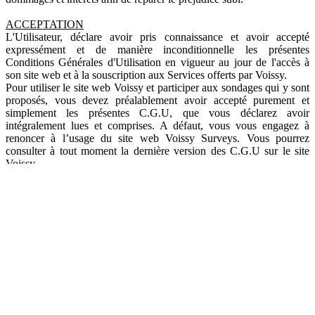
ACCEPTATION
L'Utilisateur, déclare avoir pris connaissance et avoir accepté
expressément et de manière inconditionnelle les présentes
Conditions Générales d'Utilisation en vigueur au jour de l'accès à
son site web et à la souscription aux Services offerts par Voissy.
Pour utiliser le site web Voissy et participer aux sondages qui y sont
proposés, vous devez préalablement avoir accepté purement et
simplement les présentes C.G.U, que vous déclarez avoir
intégralement lues et comprises. A défaut, vous vous engagez à
renoncer à l’usage du site web Voissy Surveys. Vous pourrez
consulter à tout moment la dernière version des C.G.U sur le site
Voissy.
Voissy se réserve le droit de modifier tout ou partie et à tout moment
les présentes Conditions Générales d'Utilisation. Il appartient en
conséquence à l'Utilisateur de se référer régulièrement à la dernière
version des Conditions Générales d'Utilisation disponible en
permanence sur le Site voissy.com. Tout usage des Services après
modification des Conditions Générales d'Utilisation, vaut
acceptation pure et simple par l'Utilisateur des nouvelles Conditions
Générales d'Utilisation.
CONDITIONS D'ACCÈS AUX SERVICES
Voissy s'efforce dans la mesure du possible de maintenir accessible