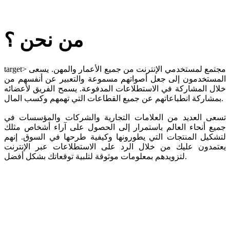
من نحن ؟
مجتمع لمستخدمي الإنترنت من جميع الأعمار والمهن. يسعى
target>
المستخدمون إلى جعل أصواتهم مسموعة والتعبير عن أنفسهم من
خلال المشاركة في الاستطلاعات المدفوعة. يسمح الفريق لأعضائه
بمشاركة انطباعاتهم عن جميع القطاعات التي تهمهم وكسب المال.
تسعى العديد من العلامات التجارية والشركات والمؤسسات في
جميع أنحاء العالم باستمرار إلى الحصول على آراء أشخاص مثلك
لتشكيل المنتجات التي يطورونها وكيفية طرحها في السوق. إنهم
يعتمدون عليك من خلال الرد على الاستطلاعات عبر الإنترنت
لتزويدهم بمعلومات موثوقة لتلبية توقعاتك بشكل أفضل.
نهدف إلى جذب أصوات أعضاء مجتمعنا وأولوياتهم وأفكارهم ، بحيث
يمكن إبلاغ قادة العالم عند بدء عملية وضع أجندة التنمية الجديدة
للعالم..