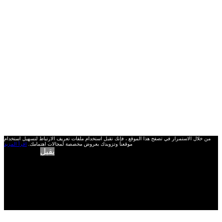
من خلال الاستمرار في تصفح هذا الموقع ، فإنك تقبل استخدام ملفات تعريف الارتباط لتسهيل استخدام
موقعنا وتزويدك بعروض مخصصة لمجالات اهتمامك.
اقرأ المزيد
يقبل