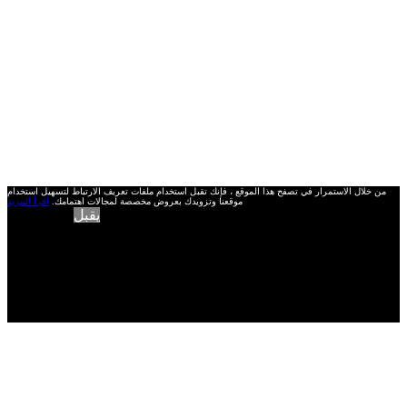
من خلال الاستمرار في تصفح هذا الموقع ، فإنك تقبل استخدام ملفات تعريف الارتباط لتسهيل استخدام
موقعنا وتزويدك بعروض مخصصة لمجالات اهتمامك.
اقرأ المزيد
يقبل